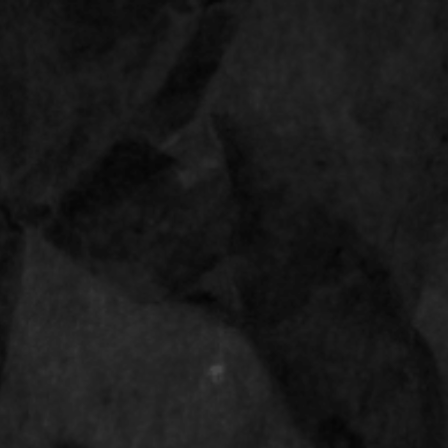
Bestellingen vanaf 28 april 2026 worden uitgeleverd op 14 mei 2026
Op werkdagen voor 15:00 uur besteld,
morgen
in huis
0
Rizla thin rolling p
Shop
Terug