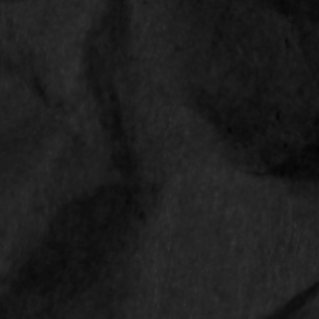
LINKS
Shop
Contact
Privacyverklaring
Algemene voorwaarden
Retourbeleid
CONTACT
Smokediscounter
Middenweg 18
4631 ST Hoogerheide
Nederland
Email
info@smokediscounter.nl