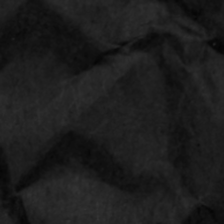
Rizla thin rolling paper King
Size Super Slim combipack
Merk:
RIZLA
Aantal: