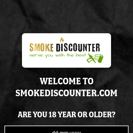
€ 28,95
Op voorraad
IN WINKELWAGEN
WELCOME TO
Voor
15:00
besteld, volgende
werkdag
in huis
Altijd op
voorraad
SMOKEDISCOUNTER.COM
Super
service
& de juiste
kennis
ARE YOU 18 YEAR OR OLDER?