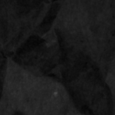
Bestellingen vanaf 28 april 2026 worden uitgeleverd op 14 mei 2026
Op werkdagen voor 15:00 uur besteld,
morgen
in huis
0
RAW® Black single 
Shop
Terug