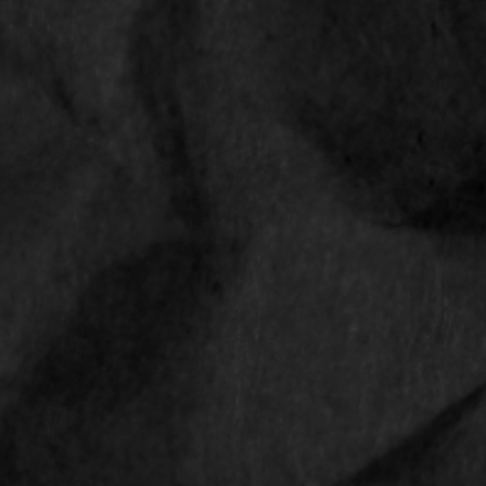
Shop
Contact
Privacyverklaring
Algemene voorwaarden
Retourbeleid
CONTACT
Smokediscounter
Middenweg 18
4631 ST Hoogerheide
Nederland
Email
info@smokediscounter.nl
KvK: 67286445