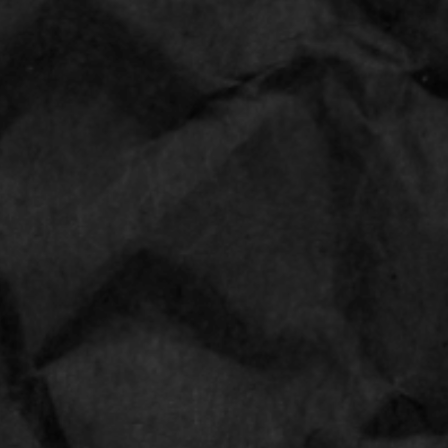
RAW® 12inch supernatural
Classic
Merk:
RAW
20
Aantal: