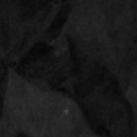
Bestellingen vanaf 28 april 2026 worden uitgeleverd op 14 mei 2026
Op werkdagen voor 15:00 uur besteld,
morgen
in huis
0
RAW® 12inch supern
Shop
Terug