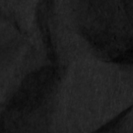
Shop
Contact
Privacyverklaring
Algemene voorwaarden
Retourbeleid
CONTACT
Smokediscounter
Middenweg 18
4631 ST Hoogerheide
Nederland
Email
info@smokediscounter.nl
KvK: 67286445