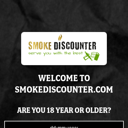
€ 49,95
Op voorraad
IN WINKELWAGEN
WELCOME TO
Voor
15:00
besteld, volgende
werkdag
in huis
Altijd op
voorraad
SMOKEDISCOUNTER.COM
Super
service
& de juiste
kennis
ARE YOU 18 YEAR OR OLDER?