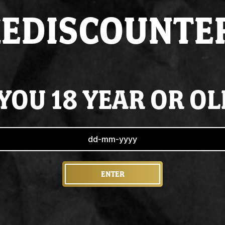
Super
service
& de 
EDISCOUNTE
YOU 18 YEAR OR O
ENTER