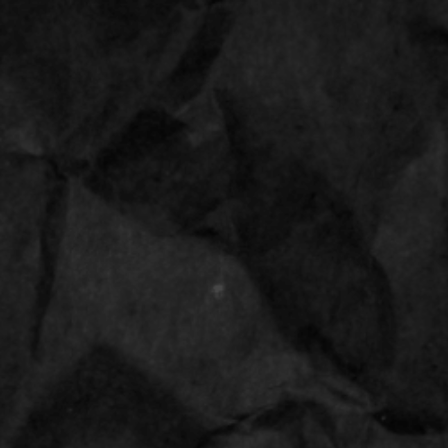
Bestellingen vanaf 28 april 2026 worden uitgeleverd op 14 mei 202
Altijd een
cadeau
meegestuurd
De
beste
prijzen
Vloei
Tips
Cones
Grinders
Aanstekers
Shop
C
OCB SLIM 