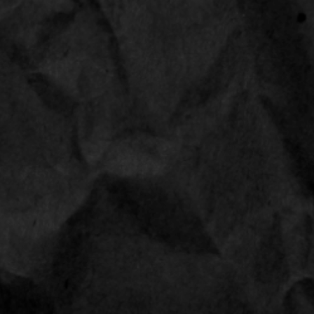
, volgende
werkdag
in huis