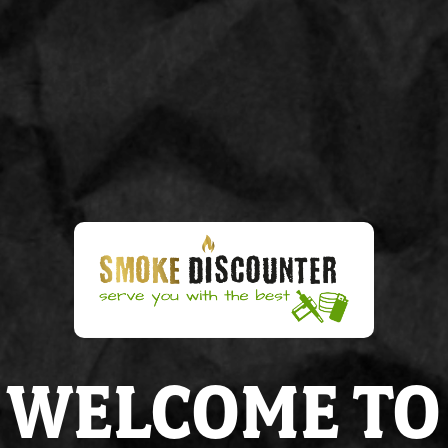
0
Aantal:
€ 36,95
Op voorraad
IN WINKELWAGEN
WELCOME TO
Voor
15:00
besteld
Altijd op
voorraad