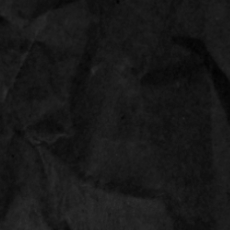
6
0
INLOGGEN
ORGANIC