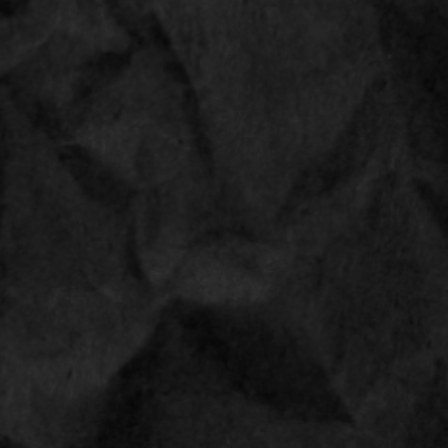
, volgende
werkdag
in huis