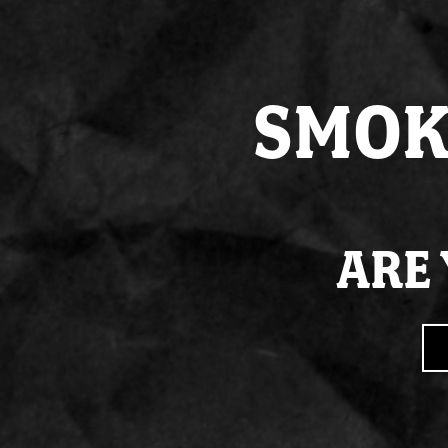
SMOK
ARE 
PRODUCT SPECIFICATIES
OCB Black King Size Slim Rolling Papers & 2 Quintessent
Trendz