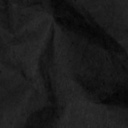
CONTACT
Smokediscounter
Middenweg 18
4631 ST Hoogerheide