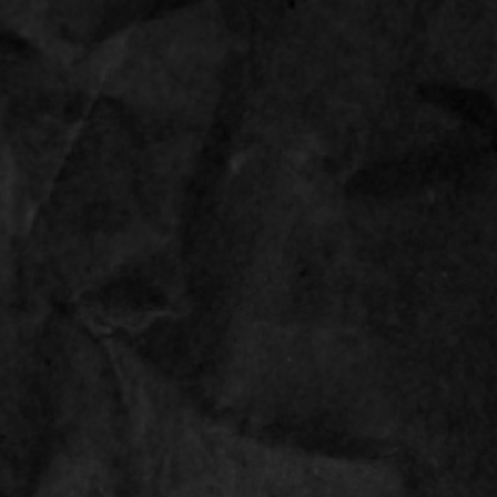
6
0
INLOGGEN
ing size