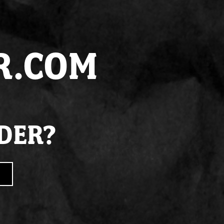
juiste
kennis
R.COM
LDER?