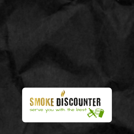
Merk:
OCB
50
Aantal:
€ 38,95
Op voorraad
IN WINKELWAGEN
Voor
15:00
besteld