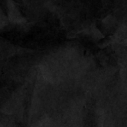
Op werkdagen voor 15:00 uur besteld,
morgen
in huis
OCB black king size
Shop
Terug