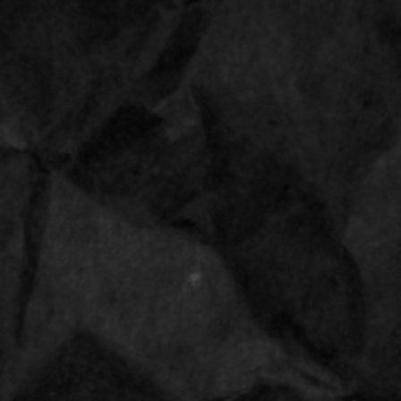
Bestellingen vanaf 28 april 2026 worden uitgeleverd op 14 mei 202
Altijd een
cadeau
meegestuurd
De
beste
prijzen
Vloei
Tips
Cones
Grinders
Aanstekers
Shop
OCB black k