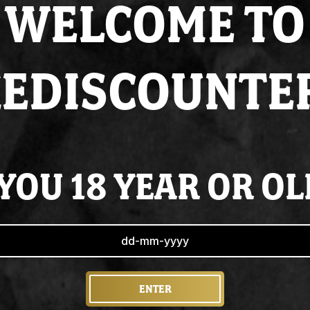
WELCOME TO
Altijd op
voorraad
Super
service
& de 
EDISCOUNTE
YOU 18 YEAR OR O
ial Standaardtips Deal by
ENTER