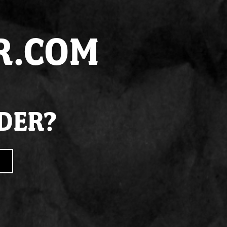
, volgende
werkdag
in huis
R.COM
juiste
kennis
LDER?