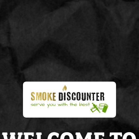
box/16
Merk:
MANDY CAN
16
Aantal:
€ 15,95
Op voorraad
IN WINKELWAGEN