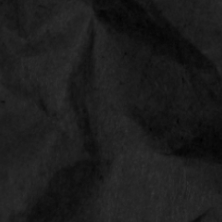
CONTACT
Smokediscounter
Middenweg 18
4631 ST Hoogerheide
Nederland