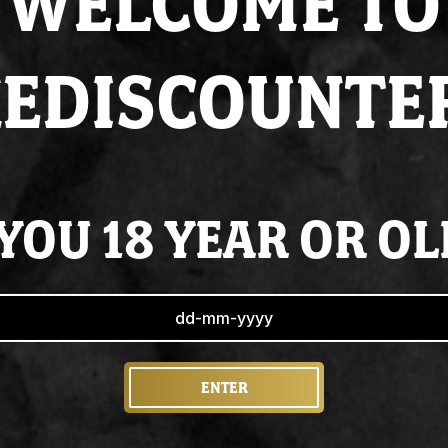
WELCOME TO
Voor
15:00
besteld
Altijd op
voorraad
EDISCOUNTE
Super
service
& de 
YOU 18 YEAR OR O
ENTER