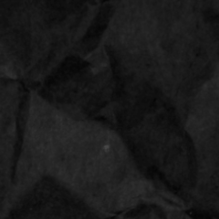
Bestellingen vanaf 28 april 2026 worden uitgeleverd op 14 mei 202
Altijd een
cadeau
meegestuurd
De
beste
prijzen
Vloei
Tips
Cones
Grinders
Aanstekers
Shop
TI FISH box/16
MANDY CAN