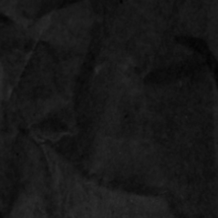
6
0
INLOGGEN
DY MULTI FISH