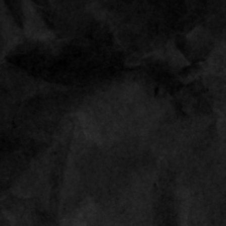
Op werkdagen voor 15:00 uur besteld,
morgen
in huis
MANDY CANDY MUL
Shop
Terug