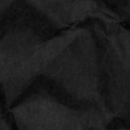
JUMBO BLUE CONES box/32x3
96
32
€ 27,95