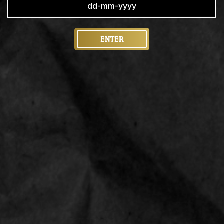
PRODUCT SPECIFICATIES
Jumbo Cones hoef je alleen te vullen met de gewenste
ENTER
kruiden en aan te stampen met het bijgeleverd rietje.
Dichtvouwen en klaar voor gebruik.
Er zitten drie cones verpakt en zijn 109mm lang, met
een tipmaat van 26mm en zijn gemaakt van de beste
papier kwaliteit.