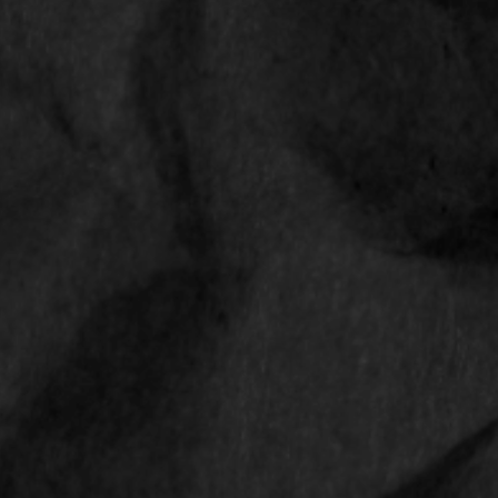
LINKS
Shop
Contact
Privacyverklaring
Algemene voorwaarden
Retourbeleid
CONTACT
Smokediscounter
Middenweg 18
4631 ST Hoogerheide
Nederland
Email
info@smokediscounter.nl
KvK: 67286445