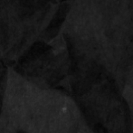
Bestellingen vanaf 28 april 2026 worden uitgeleverd op 14 mei 2026
Op werkdagen voor 15:00 uur besteld,
morgen
in huis
0
JUMBO BLUE CONE
Shop
Terug