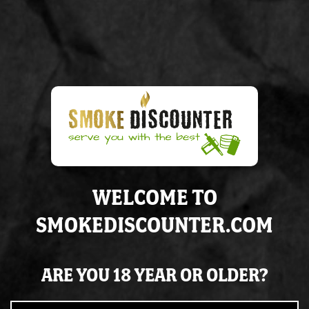
Geen voorraad
Voor
15:00
besteld, volgende
werkdag
in huis
Altijd op
voorraad
Super
service
& de juiste
kennis
WELCOME TO
SMOKEDISCOUNTER.COM
ARE YOU 18 YEAR OR OLDER?