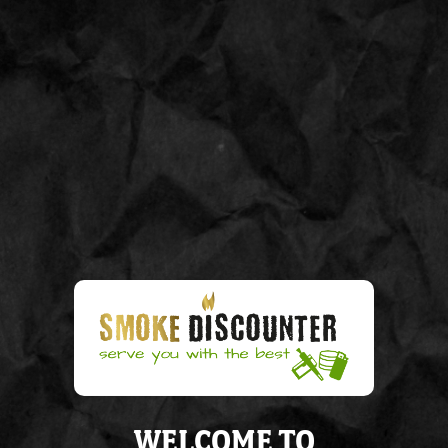
Bestellingen vanaf 28 april 2026 worden uitgeleverd op 14 mei 2026
Op werkdagen voor 15:00 uur besteld,
morgen
in huis
0
GELUKT!
Het bedrijf is nu succesvol geactiveerd. Het bedrijf is
per e-mail op de hoogte gebracht van de activering.
WELCOME TO