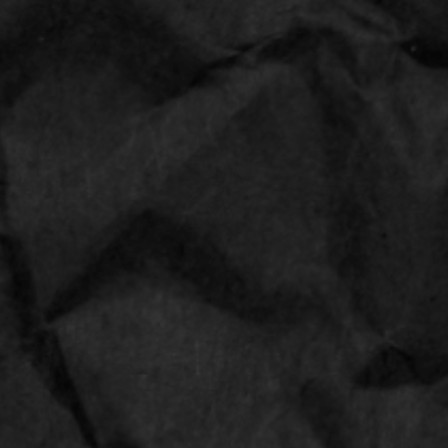
RAW® Organic 1 1/4
Brand:
RAW
24
Aantal: