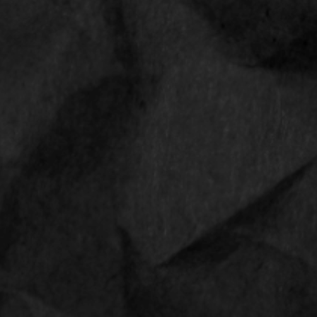
Shop
Contact
Sale
Privacyverklaring
CONTACT
Straat, nummer
1234 AB Amsterdam
Phone
0612345678
Email
info@smokediscounter.com
Follow us
Follow us