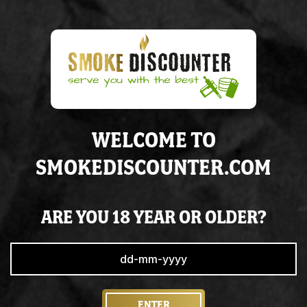
€ 17.95
In
stock
ADD TO CART
WELCOME TO
SMOKEDISCOUNTER.COM
Voor
20:00
besteld,
morgen
in huis
Altijd op
voorraad
Super
service
& de juiste
kennis
ARE YOU 18 YEAR OR OLDER?
ENTER