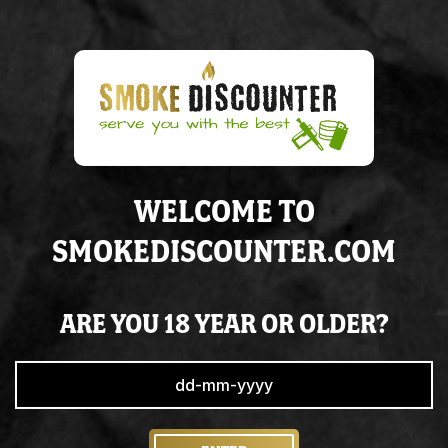
€ 19.95
In
stock
WELCOME TO
ADD TO CART
SMOKEDISCOUNTER.COM
Voor
20:00
besteld,
morgen
in huis
Altijd op
voorraad
ARE YOU 18 YEAR OR OLDER?
Super
service
& de juiste
kennis