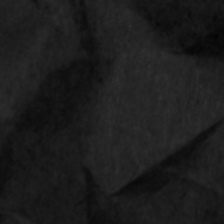
Shop
Contact
Sale
Privacyverklaring
CONTACT
Straat, nummer
1234 AB Amsterdam
Phone
0612345678
Email
info@smokediscounter.com
Follow us
Follow us