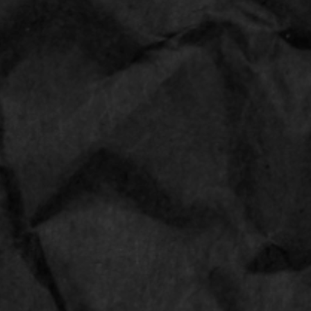
RAW® Cone shaped tips
perfecto
Brand:
RAW
24
Aantal: