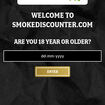
massa. Cum sociis natoque penatibus et magnis dis
parturient montes, nascetur ridiculus mus.
WELCOME TO
CONTACT
SMOKEDISCOUNTER.COM
LINKS
ARE YOU 18 YEAR OR OLDER?
Shop
Contact
Sale
Privacyverklaring
ENTER
CONTACT
Straat, nummer
1234 AB Amsterdam
Phone
0612345678
Email
info@smokediscounter.com