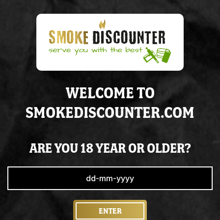
€ 36.50
In
stock
ADD TO CART
WELCOME TO
SMOKEDISCOUNTER.COM
Voor
20:00
besteld,
morgen
in huis
Altijd op
voorraad
Super
service
& de juiste
kennis
ARE YOU 18 YEAR OR OLDER?
ENTER