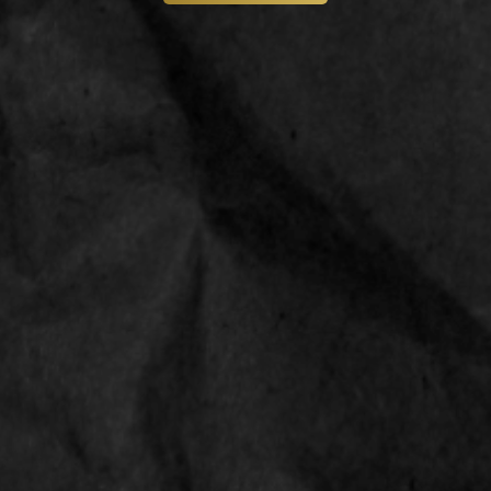
PRODUCT SPECIFICATIONS
LINKS
Shop