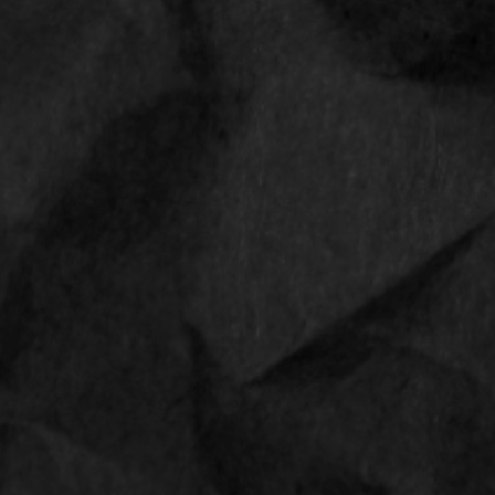
Contact
Sale
Privacyverklaring
CONTACT
Straat, nummer
1234 AB Amsterdam
Phone
0612345678
Email
info@smokediscounter.com
Follow us
Follow us
©2021 - Smokediscounter.com