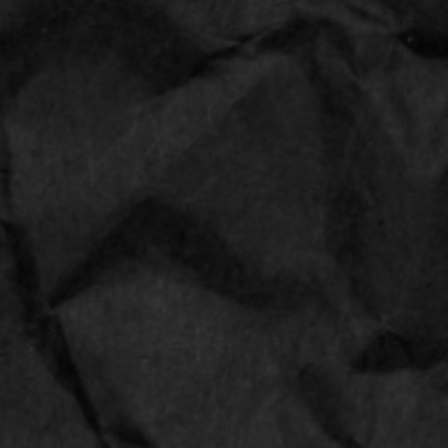
M&M's Crispy
24
Aantal: