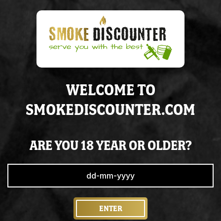
€ 24.95
In
stock
ADD TO CART
WELCOME TO
SMOKEDISCOUNTER.COM
Voor
20:00
besteld,
morgen
in huis
Altijd op
voorraad
Super
service
& de juiste
kennis
ARE YOU 18 YEAR OR OLDER?
ENTER