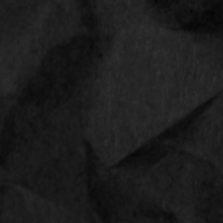
Sale
Privacyverklaring
CONTACT
Straat, nummer
1234 AB Amsterdam
Phone
0612345678
Email
info@smokediscounter.com
Follow us
Follow us
©2021 - Smokediscounter.com