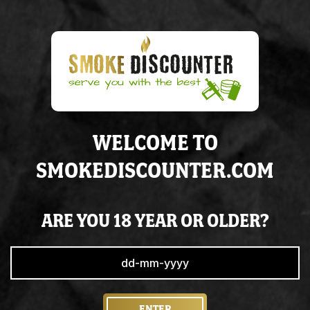
€ 15.95
In
stock
ADD TO CART
WELCOME TO
SMOKEDISCOUNTER.COM
Voor
20:00
besteld,
morgen
in huis
Altijd op
voorraad
Super
service
& de juiste
kennis
ARE YOU 18 YEAR OR OLDER?
ENTER