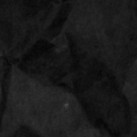
Bestellingen vanaf 28 april 2026 worden uitgeleverd op 11 mei 2026
voor 15:00 besteld,
morgen
in huis
Altijd een
cadeau
m
0
MANDY CANDY SWE
Shop
Back