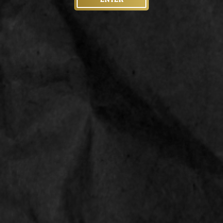
PRODUCT SPECIFICATIONS
Referentie?CAN122
LINKS