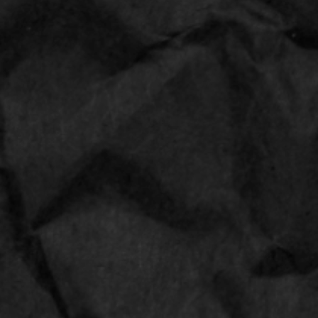
MANDY CANDY SOUR CHUNCKS
Brand:
MANDY CANDY
16
Aantal: