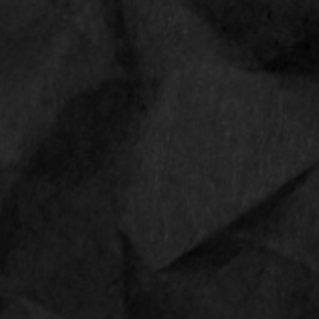
Shop
Contact
Sale
Privacyverklaring
CONTACT
Straat, nummer
1234 AB Amsterdam
Phone
0612345678
Email
info@smokediscounter.com
Follow us
Follow us