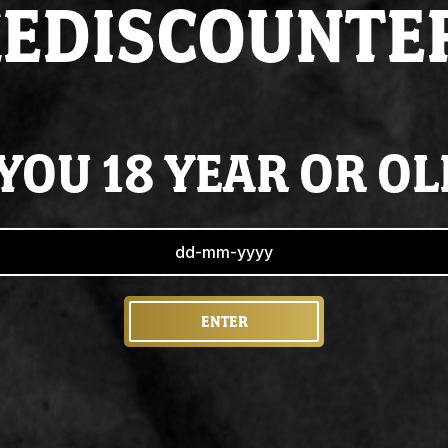
EDISCOUNTE
YOU 18 YEAR OR O
ENTER