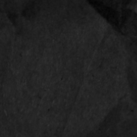
PRODUCT SPECIFICATIONS
Maak van je rookwaar een ware smaaksensatie met Juicy
smaakvloei. Juicy Jays zijn de beste vloeitjes met smaak 
smaak te cre?eren maakt Juicy Jays gebruik van een T
en soja-inkt en is de plakrand gemaakt van natuurlijke su
likken van je jointje krijgen je smaakpapillen al een heerl
komen gaat. Daarnaast wil het oog natuurlijk ook wat. All
hebben een bijpassende opdruk die je het water in de mo