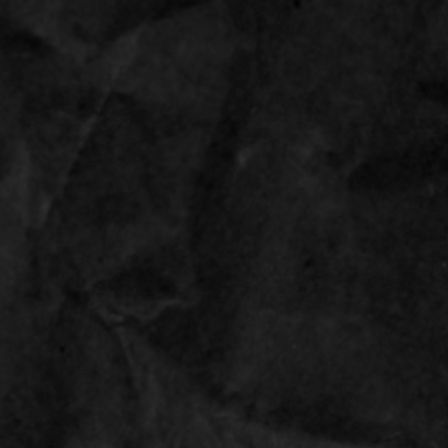
26
anaf €49,95
RAW -
officieel
importeur in NL
0
INLOGGEN
ires
Sale
ing size slim