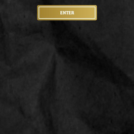
ENTER
 Jay's King Size Slim
die er zijn. Om een optimale
riple-Dipped smaaksysteem
ikergom. Tijdens het dicht
ijk voorproefje van wat er
e Juicy Jays vloeitjes
nd doet lopen.