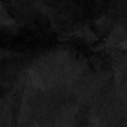
B
voor 15:00 besteld,
morgen
in huis
Altijd een
cadea
Shop
Rolling 
Juicy jays king size 
Shop
Back