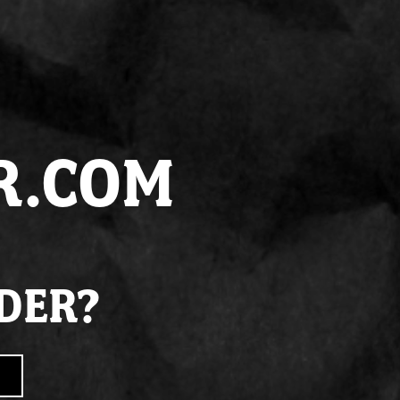
,
morgen
in huis
juiste
kennis
R.COM
LDER?