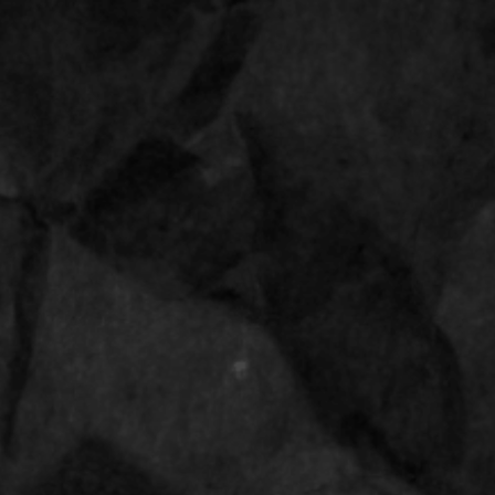
estellingen vanaf 28 april 2026 worden uitgeleverd op 11 mei 20
u
meegestuurd
De
beste
prijzen
Gratis
verzending v
papers
Vloei Tips & Hulzen
Grinders
Candy
Accesso
slim strawberry
Juicy jays k