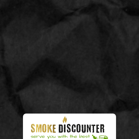
strawberry
Brand:
JUICY JAYS
24
Aantal:
€ 28.95
In
stock
ADD TO CART