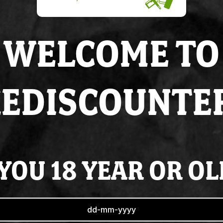
Voor
20:00
besteld
Altijd op
voorraad
WELCOME TO
Super
service
& de 
EDISCOUNTE
YOU 18 YEAR OR O