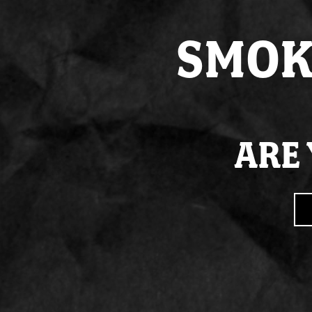
SMOK
ARE 
PRODUCT SPECIFICATIONS