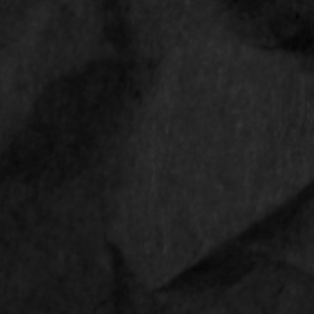
LINKS
Shop
Contact
Sale
Privacyverklaring
CONTACT
Straat, nummer
1234 AB Amsterdam
Phone
0612345678
Email
info@smokediscounter.com
Follow us
Follow us