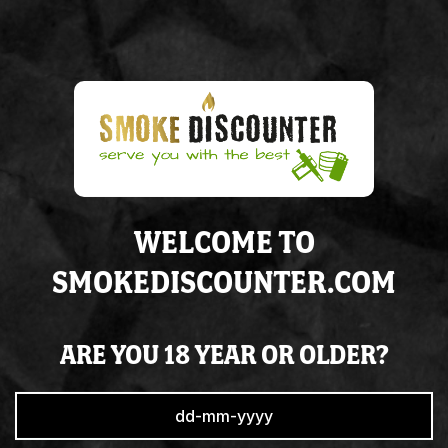
BOB MARLEY KING
SIZE
€ 43,95
50
In stock
WELCOME TO
SMOKEDISCOUNTER.COM
ARE YOU 18 YEAR OR OLDER?
1