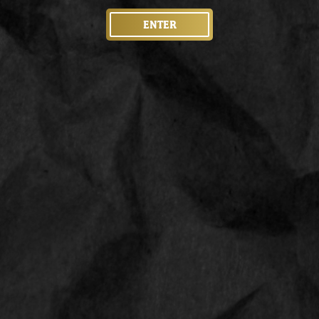
ENTER
LINKS
Shop
Contact
Sale
Privacyverklaring
CONTACT
Straat, nummer
1234 AB Amsterdam
Phone
0612345678
Email
info@smokediscounter.com
Follow us
Follow us